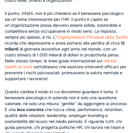
costo reale, umano e organizzativo.
Il punto, infatti, non è più chiedersi se il benessere psicologico
sia un tema interessante per l’HR. Il punto è capire se
un’organizzazione possa davvero essere solida, sostenibile e
competitiva senza occuparsene in modo serio. La risposta,
sempre più spesso, è no. L’
Organizzazione Mondiale della Sanità
ricorda che depressione e ansia portano alla perdita di circa
12
miliardi
di giornate lavorative ogni anno nel mondo, con un
costo stimato di 1.000 miliardi di dollari in produttività persa.
Nello stesso tempo, le linee guida internazionali sul
mental
health at work
sottolineano che esistono interventi efficaci per
prevenire i rischi psicosociali, promuovere la salute mentale e
supportare i lavoratori.
Questo cambia il modo in cui dovremmo guardare il tema. Il
benessere psicologico in azienda non è solo una questione
valoriale, né solo una misura “gentile” da aggiungere ai processi.
È una
leva concreta
che tocca clima, performance, retention,
qualità delle relazioni, leadership, employer branding e
sostenibilità del lavoro nel medio periodo. E riguarda tutti: chi
guida persone, chi progetta politiche HR, chi lavora nei team e