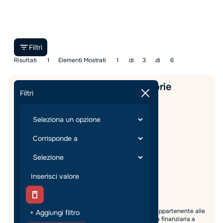
Filtri
Risultati
1
Elementi Mostrati
1
di
3
di
6
Consulente del credito - Categorie
Filtri
Protette (L. 68/99) - Napoli
Finance
Sales
Tempo pieno
Napoli
,
Campania
Modalità di lavoro:
In Sede
€
25000
-
34000
/
Anno
Data di pubblicazione:
26/6/26
Candidature aperte fino al:
30/9/2026
Cerchiamo un/una Consulente del Credito Junior appartenente alle
+ Aggiungi filtro
Categorie Protette (L. 68/99) per importante realtà finanziaria a