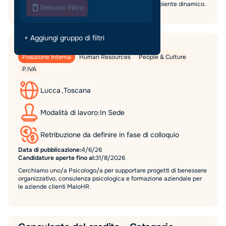
Napoli. Percorso di crescita e formazione in un ambiente dinamico.
Rimuovi Filtro
+ Aggiungi gruppo di filtri
Psicologo/a | Lucca
Posizione Interna
Human Resources
People & Culture
P.IVA
Lucca
,
Toscana
Modalità di lavoro:
In Sede
Retribuzione da definire in fase di colloquio
Data di pubblicazione:
4/6/26
Candidature aperte fino al:
31/8/2026
Cerchiamo uno/a Psicologo/a per supportare progetti di benessere
organizzativo, consulenza psicologica e formazione aziendale per
le aziende clienti MaloHR.