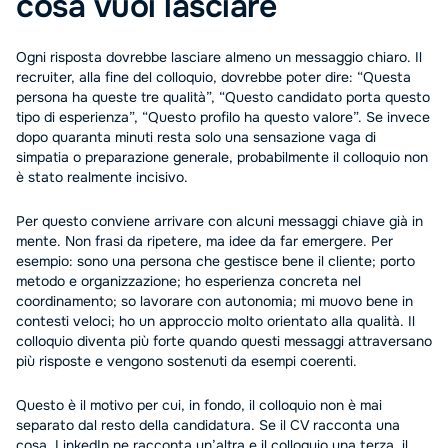
cosa vuoi lasciare
Ogni risposta dovrebbe lasciare almeno un messaggio chiaro. Il
recruiter, alla fine del colloquio, dovrebbe poter dire: “Questa
persona ha queste tre qualità”, “Questo candidato porta questo
tipo di esperienza”, “Questo profilo ha questo valore”. Se invece
dopo quaranta minuti resta solo una sensazione vaga di
simpatia o preparazione generale, probabilmente il colloquio non
è stato realmente incisivo.
Per questo conviene arrivare con alcuni messaggi chiave già in
mente. Non frasi da ripetere, ma idee da far emergere. Per
esempio: sono una persona che gestisce bene il cliente; porto
metodo e organizzazione; ho esperienza concreta nel
coordinamento; so lavorare con autonomia; mi muovo bene in
contesti veloci; ho un approccio molto orientato alla qualità. Il
colloquio diventa più forte quando questi messaggi attraversano
più risposte e vengono sostenuti da esempi coerenti.
Questo è il motivo per cui, in fondo, il colloquio non è mai
separato dal resto della candidatura. Se il CV racconta una
cosa, LinkedIn ne racconta un’altra e il colloquio una terza, il