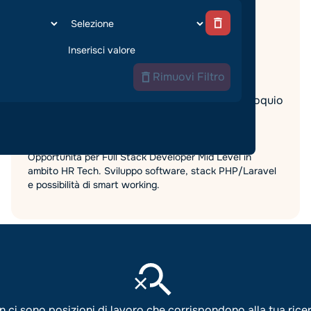
Tech & Digital
Tempo pieno
Bassano del Grappa
,
Veneto
Modalità di lavoro:
In Sede
Rimuovi Filtro
Retribuzione da definire in fase di colloquio
Data di pubblicazione:
25/5/26
Candidature aperte fino al:
1/7/2026
Opportunità per Full Stack Developer Mid Level in
ambito HR Tech. Sviluppo software, stack PHP/Laravel
e possibilità di smart working.
 ci sono posizioni di lavoro che corrispondono alla tua rice