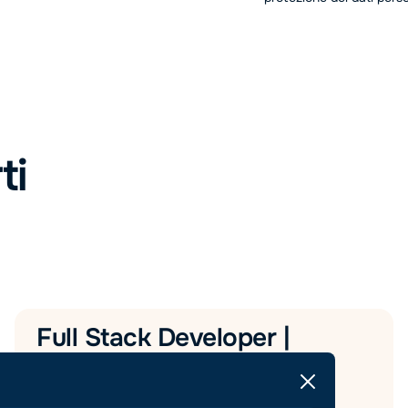
ti
Full Stack Developer |
Bassano del Grappa
Posizione Interna
Information Technology