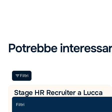
Potrebbe interessar
Filtri
Stage HR Recruiter a Lucca
Posizione Interna
Human Resources
Filtri
Recruiting & Talent Acquisition
Stage/Tirocinio