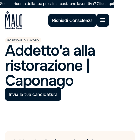
Sei alla ricerca della tua prossima posizione lavorativa?
Clicca qui
Richiedi Consulenza
POSIZIONE DI LAVORO
Addetto'a alla
ristorazione |
Caponago
Invia la tua candidatura