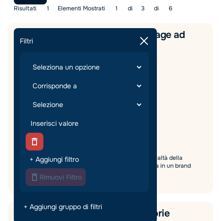
Risultati
1
Elementi Mostrati
1
di
3
di
6
Store Manager – Food & Beverage ad
Filtri
Alessandria
Food & Beverage
Management
Tempo pieno
Alessandria
,
Piemonte
Modalità di lavoro:
In Sede
€
27000
-
30000
/
Anno
Data di pubblicazione:
23/7/26
Candidature aperte fino al:
1/11/2026
Cerchiamo uno/a Store Manager per importante realtà della
+ Aggiungi filtro
ristorazione ad Alessandria. Opportunità di crescita in un brand
internazionale con bonus e premi di risultato.
Rimuovi Filtro
+ Aggiungi gruppo di filtri
Consulente del credito - Categorie