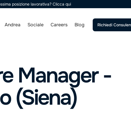
rossima posizione lavorativa?
Clicca qui
Andrea
Sociale
Careers
Blog
Richiedi Consule
re Manager -
o (Siena)