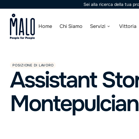
Sei alla ricerca della tua p
Home
Chi Siamo
Servizi
Vittoria
POSIZIONE DI LAVORO
Assistant Sto
Montepulcian