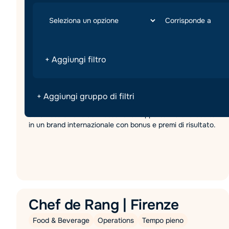
Alessandria
,
Piemonte
Modalità di lavoro:
In Sede
+ Aggiungi filtro
€
27000
-
30000
/
Anno
Data di pubblicazione:
23/7/26
Candidature aperte fino al:
1/11/2026
+ Aggiungi gruppo di filtri
Cerchiamo uno/a Store Manager per importante realtà
della ristorazione ad Alessandria. Opportunità di crescita
in un brand internazionale con bonus e premi di risultato.
Chef de Rang | Firenze
Food & Beverage
Operations
Tempo pieno