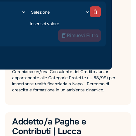
Finance
Sales
Tempo pieno
Napoli
,
Campania
Modalità di lavoro:
In Sede
Rimuovi Filtro
€
25000
-
34000
/
Anno
Data di pubblicazione:
26/6/26
Candidature aperte fino al:
30/9/2026
Cerchiamo un/una Consulente del Credito Junior
appartenente alle Categorie Protette (L. 68/99) per
importante realtà finanziaria a Napoli. Percorso di
crescita e formazione in un ambiente dinamico.
Addetto/a Paghe e
Contributi | Lucca