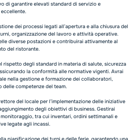
vo di garantire elevati standard di servizio e
 eccellente.
tione dei processi legati all’apertura e alla chiusura del
urni, organizzazione del lavoro e attività operative.
elle diverse postazioni e contribuirai attivamente al
o del ristorante.
l rispetto degli standard in materia di salute, sicurezza
assicurando la conformità alle normative vigenti. Avrai
rale nella gestione e formazione dei collaboratori,
o delle competenze del team.
rettore del locale per l’implementazione delle iniziative
raggiungimento degli obiettivi di business. Gestirai
e monitoraggio, tra cui inventari, ordini settimanali e
ve legate agli incassi.
ella pianificazione dei turni e delle ferie, garantendo una