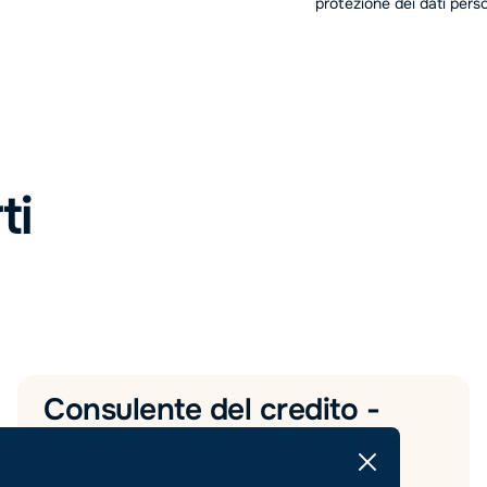
protezione dei dati perso
ti
Consulente del credito -
Categorie Protette (L.
68/99) - Napoli