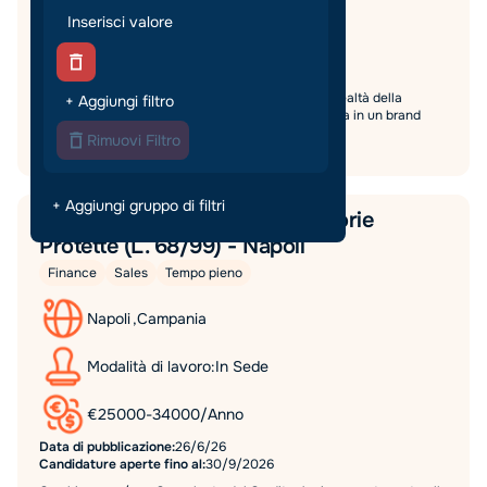
€
27000
-
30000
/
Anno
Data di pubblicazione:
23/7/26
Candidature aperte fino al:
1/11/2026
Cerchiamo uno/a Store Manager per importante realtà della
+ Aggiungi filtro
ristorazione ad Alessandria. Opportunità di crescita in un brand
internazionale con bonus e premi di risultato.
Rimuovi Filtro
+ Aggiungi gruppo di filtri
Consulente del credito - Categorie
Protette (L. 68/99) - Napoli
Finance
Sales
Tempo pieno
Napoli
,
Campania
Modalità di lavoro:
In Sede
€
25000
-
34000
/
Anno
Data di pubblicazione:
26/6/26
Candidature aperte fino al:
30/9/2026