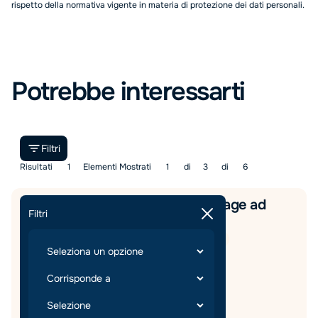
rispetto della normativa vigente in materia di protezione dei dati personali.
Potrebbe interessarti
Filtri
Risultati
1
Elementi Mostrati
1
di
3
di
6
Store Manager – Food & Beverage ad
Filtri
Alessandria
Food & Beverage
Management
Tempo pieno
Alessandria
,
Piemonte
Modalità di lavoro:
In Sede